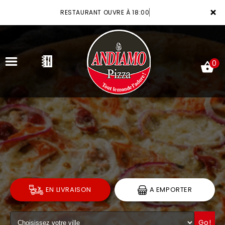
×
RESTAURANT OUVRE À 18:00
0
ACCUEIL
LA CARTE
VOTRE COMPTE
NOTRE RESTAURANT
EN LIVRAISON
A EMPORTER
VOS AVIS
MENTIONS LÉGALES
Go!