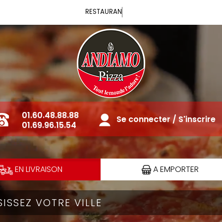
Vous pouvez commander votr
01.60.48.88.88
Se connecter / S'inscrire
01.69.96.15.54
EN LIVRAISON
A EMPORTER