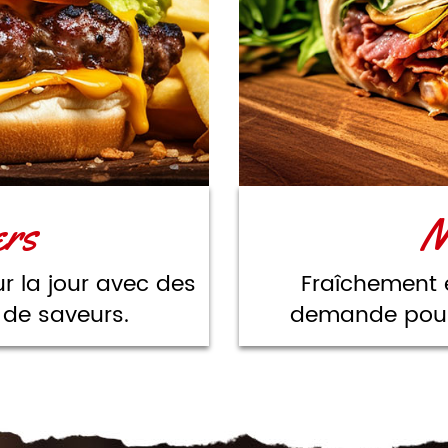
ers
N
ur la jour avec des
Fraîchement é
 de saveurs.
demande pour l