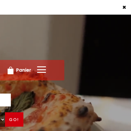
x
×
Panier
GO!